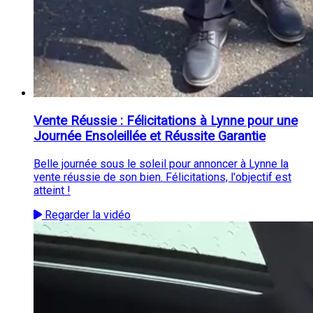
Vente Réussie : Félicitations à Lynne pour une
Journée Ensoleillée et Réussite Garantie
Belle journée sous le soleil pour annoncer à Lynne la
vente réussie de son bien. Félicitations, l'objectif est
atteint !
Regarder la vidéo