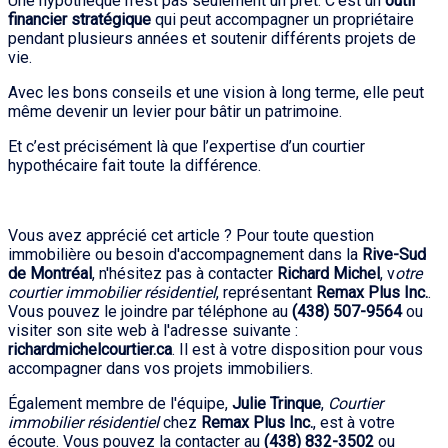
Une hypothèque n’est pas seulement un prêt. C’est un
outil
financier stratégique
qui peut accompagner un propriétaire
pendant plusieurs années et soutenir différents projets de
vie.
Avec les bons conseils et une vision à long terme, elle peut
même devenir un levier pour bâtir un patrimoine.
Et c’est précisément là que l’expertise d’un courtier
hypothécaire fait toute la différence.
Vous avez apprécié cet article ? Pour toute question
immobilière ou besoin d'accompagnement dans la
Rive-Sud
de Montréal
, n'hésitez pas à contacter
Richard Michel
, v
otre
courtier immobilier résidentiel
, représentant
Remax Plus Inc.
.
Vous pouvez le joindre par téléphone au
(438) 507-9564
ou
visiter son site web à l'adresse suivante :
richardmichelcourtier.ca
. Il est à votre disposition pour vous
accompagner dans vos projets immobiliers.
Également membre de l'équipe,
Julie Trinque
,
Courtier
immobilier résidentiel
chez
Remax Plus Inc.
, est à votre
écoute. Vous pouvez la contacter au
(438) 832-3502
ou