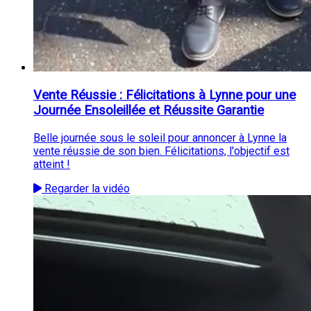
Vente Réussie : Félicitations à Lynne pour une
Journée Ensoleillée et Réussite Garantie
Belle journée sous le soleil pour annoncer à Lynne la
vente réussie de son bien. Félicitations, l'objectif est
atteint !
Regarder la vidéo