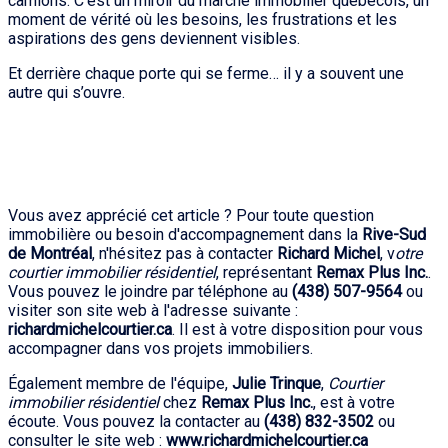
camions. C’est un miroir du marché immobilier québécois, un
moment de vérité où les besoins, les frustrations et les
aspirations des gens deviennent visibles.
Et derrière chaque porte qui se ferme… il y a souvent une
autre qui s’ouvre.
Vous avez apprécié cet article ? Pour toute question
immobilière ou besoin d'accompagnement dans la
Rive-Sud
de Montréal
, n'hésitez pas à contacter
Richard Michel
, v
otre
courtier immobilier résidentiel
, représentant
Remax Plus Inc.
.
Vous pouvez le joindre par téléphone au
(438) 507-9564
ou
visiter son site web à l'adresse suivante :
richardmichelcourtier.ca
. Il est à votre disposition pour vous
accompagner dans vos projets immobiliers.
Également membre de l'équipe,
Julie Trinque
,
Courtier
immobilier résidentiel
chez
Remax Plus Inc.
, est à votre
écoute. Vous pouvez la contacter au
(438) 832-3502
ou
consulter le site web :
www.richardmichelcourtier.ca